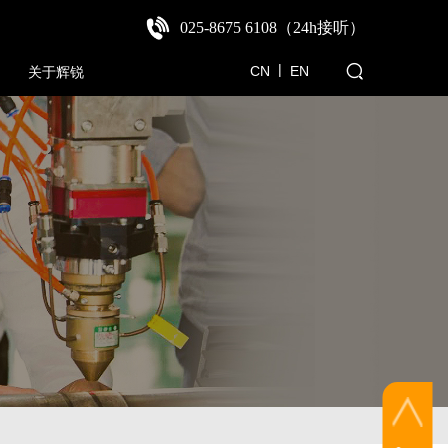
025-8675 6108（24h接听
）
|
CN
E
N
关于辉锐