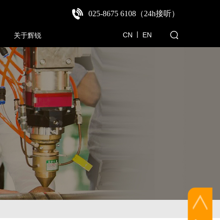
025-8675 6108（24h接听
）
|
CN
E
N
关于辉锐